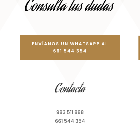
Consulta tus dudas
ENVÍANOS UN WHATSAPP AL
661 544 354
Contacta
983 511 888
661 544 354